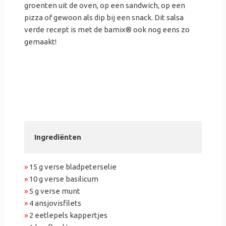
groenten uit de oven, op een sandwich, op een
pizza of gewoon als dip bij een snack. Dit salsa
verde recept is met de bamix
®
ook nog eens zo
gemaakt!
Ingrediënten
»
15 g verse bladpeterselie
»
10 g verse basilicum
»
5 g verse munt
»
4 ansjovisfilets
»
2 eetlepels kappertjes