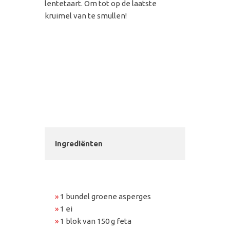
lentetaart. Om tot op de laatste
kruimel van te smullen!
Ingrediënten
»
1 bundel groene asperges
»
1 ei
»
1 blok van 150 g feta