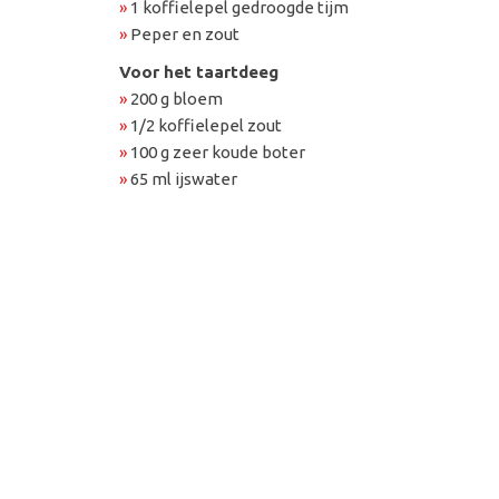
»
1 koffielepel gedroogde tijm
»
Peper en zout
Voor het taartdeeg
»
200 g bloem
»
1/2 koffielepel zout
»
100 g zeer koude boter
»
65 ml ijswater