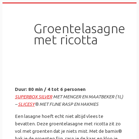
Skip
to
content
Groentelasagne
met ricotta
Duur: 80 min / 4 tot 6 personen
SUPERBOX SILVER
MET MENGER EN MAATBEKER (1L)
–
SLICESY
® MET FIJNE RASP EN HAKMES
Een lasagne hoeft echt niet altijd vlees te
bevatten. Deze groentelasagne met ricotta zit zo
vol met groenten dat je niets mist. Met de bamix®
hak je de groenten fijn, rasp je de kaas en klop je