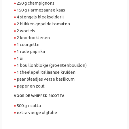
»
250 g champignons
»
150 g Parmezaanse kaas
»
4 stengels bleekselderij
»
2 blikken gepelde tomaten
»
2 wortels
»
2 knoflooktenen
»
1 courgette
»
1 rode paprika
»
1 ui
»
1 bouillonblokje (groentenbouillon)
»
1 theelepel Italiaanse kruiden
»
paar blaadjes verse basilicum
»
peper en zout
VOOR DE WHIPPED RICOTTA
»
500 g ricotta
»
extra vierge olijfolie