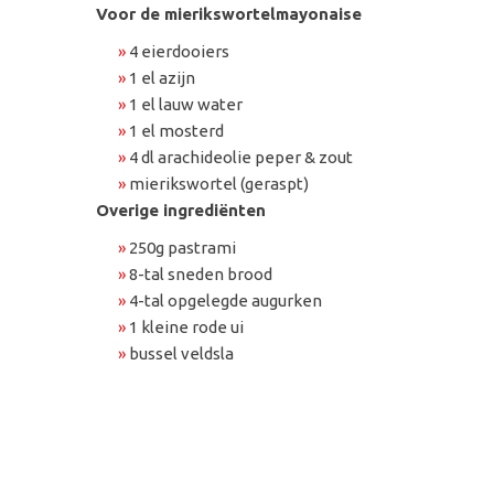
Voor de mierikswortelmayonaise
»
4 eierdooiers
»
1 el azijn
»
1 el lauw water
»
1 el mosterd
»
4 dl arachideolie peper & zout
»
mierikswortel (geraspt)
Overige ingrediënten
»
250g pastrami
»
8-tal sneden brood
»
4-tal opgelegde augurken
»
1 kleine rode ui
»
bussel veldsla