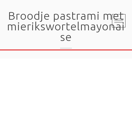
Skip
to
Broodje pastrami met
content
mierikswortelmayonai
se