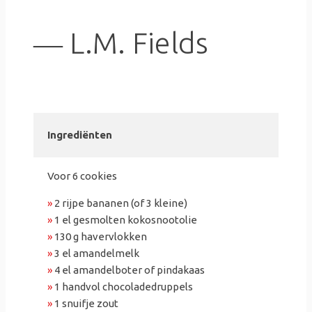
― L.M. Fields
Ingrediënten
Voor 6 cookies
»
2 rijpe bananen (of 3 kleine)
»
1 el gesmolten kokosnootolie
»
130 g havervlokken
»
3 el amandelmelk
»
4 el amandelboter of pindakaas
»
1 handvol chocoladedruppels
»
1 snuifje zout