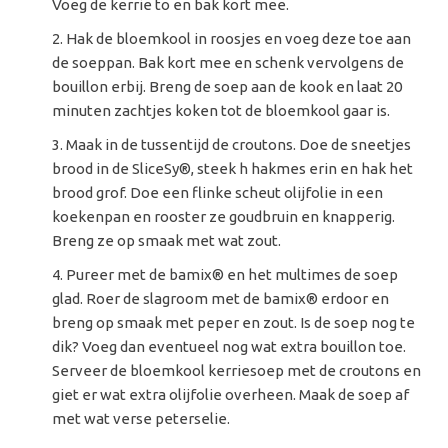
Voeg de kerrie to en bak kort mee.
Hak de bloemkool in roosjes en voeg deze toe aan
de soeppan. Bak kort mee en schenk vervolgens de
bouillon erbij. Breng de soep aan de kook en laat 20
minuten zachtjes koken tot de bloemkool gaar is.
Maak in de tussentijd de croutons. Doe de sneetjes
brood in de SliceSy
®, steek h hakmes erin en hak het
brood grof. Doe een flinke scheut olijfolie in een
koekenpan en rooster ze goudbruin en knapperig.
Breng ze op smaak met wat zout.
Pureer met de bamix
® en het multimes de soep
glad. Roer de slagroom met de bamix® erdoor en
breng op smaak met peper en zout. Is de soep nog te
dik? Voeg dan eventueel nog wat extra bouillon toe.
Serveer de bloemkool kerriesoep met de croutons en
giet er wat extra olijfolie overheen. Maak de soep af
met wat verse peterselie.