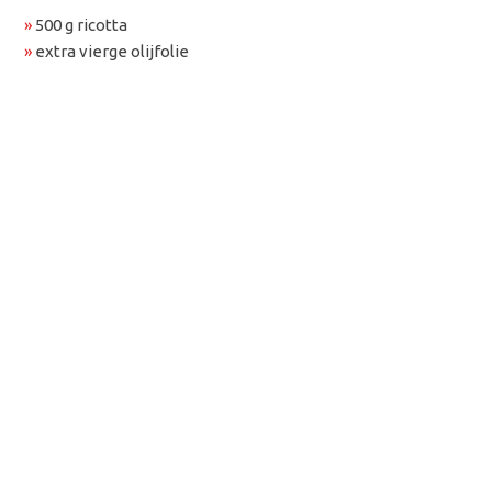
»
500 g ricotta
»
extra vierge olijfolie