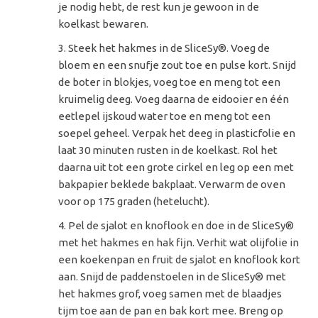
je nodig hebt, de rest kun je gewoon in de
koelkast bewaren.
Steek het hakmes in de SliceSy®. Voeg de
bloem en een snufje zout toe en pulse kort. Snijd
de boter in blokjes, voeg toe en meng tot een
kruimelig deeg. Voeg daarna de eidooier en één
eetlepel ijskoud water toe en meng tot een
soepel geheel. Verpak het deeg in plasticfolie en
laat 30 minuten rusten in de koelkast. Rol het
daarna uit tot een grote cirkel en leg op een met
bakpapier beklede bakplaat. Verwarm de oven
voor op 175 graden (hetelucht).
Pel de sjalot en knoflook en doe in de SliceSy®
met het hakmes en hak fijn. Verhit wat olijfolie in
een koekenpan en fruit de sjalot en knoflook kort
aan. Snijd de paddenstoelen in de SliceSy® met
het hakmes grof, voeg samen met de blaadjes
tijm toe aan de pan en bak kort mee. Breng op