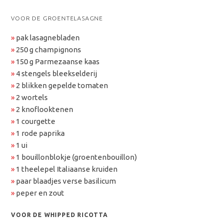
VOOR DE GROENTELASAGNE
»
pak lasagnebladen
»
250 g champignons
»
150 g Parmezaanse kaas
»
4 stengels bleekselderij
»
2 blikken gepelde tomaten
»
2 wortels
»
2 knoflooktenen
»
1 courgette
»
1 rode paprika
»
1 ui
»
1 bouillonblokje (groentenbouillon)
»
1 theelepel Italiaanse kruiden
»
paar blaadjes verse basilicum
»
peper en zout
VOOR DE WHIPPED RICOTTA