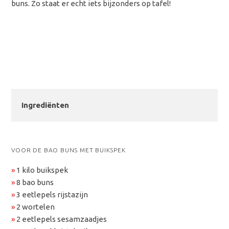
buns. Zo staat er echt iets bijzonders op tafel!
Ingrediënten
VOOR DE BAO BUNS MET BUIKSPEK
»
1 kilo buikspek
»
8 bao buns
»
3 eetlepels rijstazijn
»
2 wortelen
»
2 eetlepels sesamzaadjes