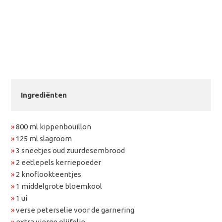
Ingrediënten
»
800 ml kippenbouillon
»
125 ml slagroom
»
3 sneetjes oud zuurdesembrood
»
2 eetlepels kerriepoeder
»
2 knoflookteentjes
»
1 middelgrote bloemkool
»
1 ui
»
verse peterselie voor de garnering
»
extra vierge olijfolie