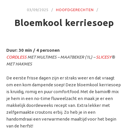
03/09/2025
HOOFDGERECHTEN
Bloemkool kerriesoep
Duur: 30 min / 4 personen
CORDLESS
MET MULTIMES – MAATBEKER (1L) –
SLICESY
®
MET HAKMES
De eerste frisse dagen zijn er straks weer en dat vraagt
om een kom dampende soep! Deze bloemkool kerriesoep
is kruidig, romig en puur comfortfood. Met de bamix® mix
je hem in een no-time fluweelzacht en maak je er een
makkelijk doordeweeks recept van. Extra lekker met
zelfgemaakte croutons erbij. Zo heb je in een
handomdraai een verwarmende maaltijd voor het begin
van de herfst!