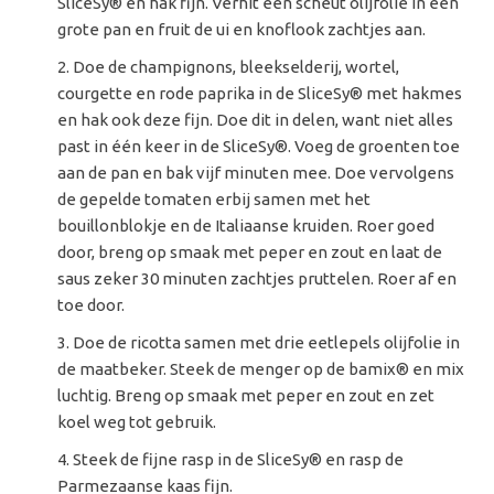
SliceSy
® en hak fijn. Verhit een scheut olijfolie in een
grote pan en fruit de ui en knoflook zachtjes aan.
Doe de champignons, bleekselderij, wortel,
courgette en rode paprika in de SliceSy
® met hakmes
en hak ook deze fijn. Doe dit in delen, want niet alles
past in één keer in de SliceSy®. Voeg de groenten toe
aan de pan en bak vijf minuten mee. Doe vervolgens
de gepelde tomaten erbij samen met het
bouillonblokje en de Italiaanse kruiden. Roer goed
door, breng op smaak met peper en zout en laat de
saus zeker 30 minuten zachtjes pruttelen. Roer af en
toe door.
Doe de ricotta samen met drie eetlepels olijfolie in
de maatbeker. Steek de menger op de bamix
® en mix
luchtig. Breng op smaak met peper en zout en zet
koel weg tot gebruik.
Steek de fijne rasp in de SliceSy
® en rasp de
Parmezaanse kaas fijn.