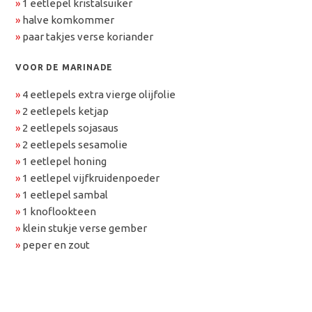
»
1 eetlepel kristalsuiker
»
halve komkommer
»
paar takjes verse koriander
VOOR DE MARINADE
»
4 eetlepels extra vierge olijfolie
»
2 eetlepels ketjap
»
2 eetlepels sojasaus
»
2 eetlepels sesamolie
»
1 eetlepel honing
»
1 eetlepel vijfkruidenpoeder
»
1 eetlepel sambal
»
1 knoflookteen
»
klein stukje verse gember
»
peper en zout