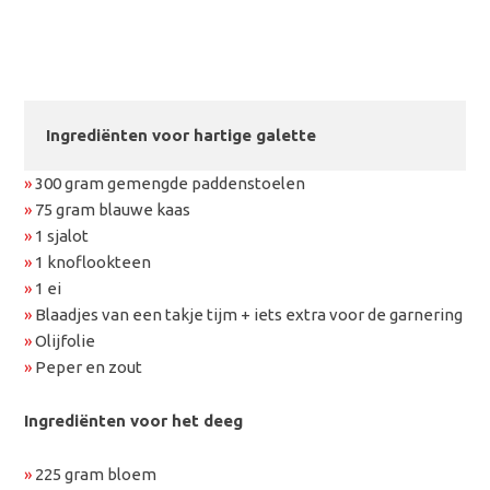
Ingrediënten voor hartige galette
»
300 gram gemengde paddenstoelen
»
75 gram blauwe kaas
»
1 sjalot
»
1 knoflookteen
»
1 ei
»
Blaadjes van een takje tijm + iets extra voor de garnering
»
Olijfolie
»
Peper en zout
Ingrediënten voor het deeg
»
225 gram bloem